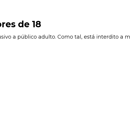
e Braga.
res de 18
ivo a público adulto. Como tal, está interdito a 
AS AS CATEGORIAS
TODAS AS MARCAS
REGIÃO DO 
O
REGIÃO DA BAIRRADA
VINHOS VERDES
ENCH
ES
BOLINHOS
CABAZES
VINHOS ESPUMANTES
STILADOS
REGIÃO TRÁS-DOS-MONTES
FRUTOS SE
MONTE 