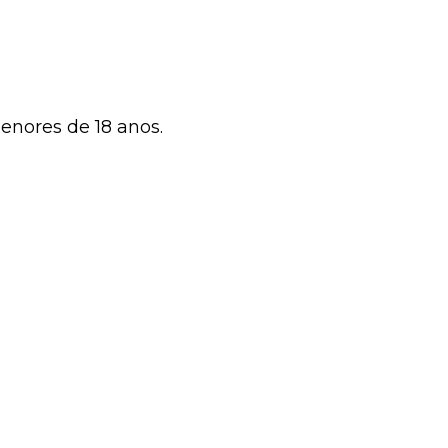
Login
0,00 €
menores de 18 anos.
DOURO
REGIÃO DAS BEIRAS
IDOS
QUEIJOS
DOCES E COMPOTAS
VINHOS INTERNACIONAIS
VINHOS
COS
DAS BAGAS DE OURO