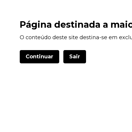
Portes grátis para encomendas superiores a 100€ nos distritos de Porto 
Página destinada a maio
O conteúdo deste site destina-se em exclus
Continuar
Sair
TODOS OS PRODUTOS
TOD
REGIÃO DO ALENTEJO
REGIÃO DO DÃ
AZEITE
VINHOS DO PORTO
LICOR
DE